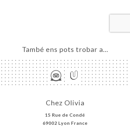
RVAR
A
NDA
ERIA
ENYES
RTA
També ens pots trobar a…
ACTAR
Chez Olivia
15 Rue de Condé
69002 Lyon France