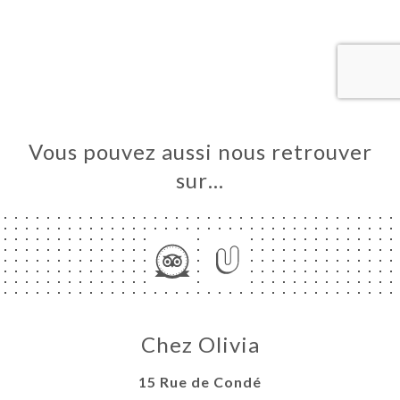
UEIL
RVER
ANDER
ERIE
IS
RTE
Vous pouvez aussi nous retrouver
TACT
sur…
Chez Olivia
15 Rue de Condé